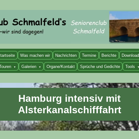
tartseite
Was machen wir
Nachrichten
Termine
Berichte
Downloa
Touren
Galerien
Organe/Kontakt
Sprüche und Gedichte
Tools
▼
▼
Hamburg intensiv mit
Alsterkanalschifffahrt