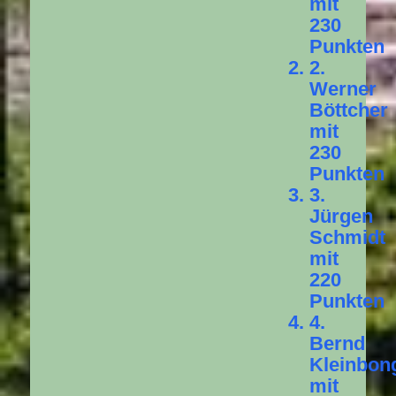
mit
230
Punkten
2.
Werner
Böttcher
mit
230
Punkten
3.
Jürgen
Schmidt
mit
220
Punkten
4.
Bernd
Kleinbon
mit