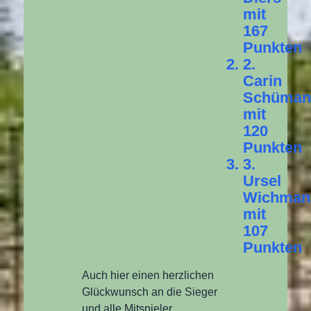
mit
167
Punkten
2.
Carin
Schüman
mit
120
Punkten
3.
Ursel
Wichman
mit
107
Punkten
Auch hier einen herzlichen
Glückwunsch an die Sieger
und alle Mitspieler.