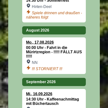
14:30 Uhr -
Sommerfest
Hirten-Deel
Spiele drinnen und draußen -
näheres folgt
August 2026
Mo
.,
17.08.2026
00:00 Uhr -
Fahrt in die
Mürirtzregion - !!!!! FÄLLT AUS
!!!!!
NN
!!! STORNIERT !!!
September 2026
Mi
.,
16.09.2026
14:30 Uhr -
Kaffeenachmittag
mit Büchertausch